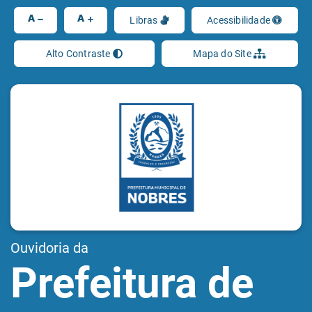
Ir
A
A
Libras
Acessibilidade
Alto Contraste
Mapa do Site
Ouvidoria da
Prefeitura de