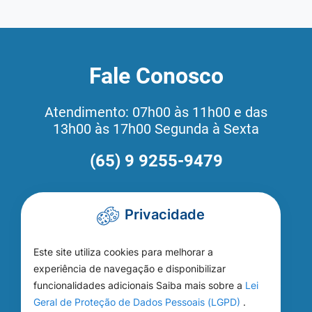
Fale Conosco
Atendimento: 07h00 às 11h00 e das
13h00 às 17h00 Segunda à Sexta
(65) 9 9255-9479
Como Chegar
Privacidade
Prefeitura de Nobres
Este site utiliza cookies para melhorar a
experiência de navegação e disponibilizar
Paço da Prefeitura Municipal, rua
funcionalidades adicionais Saiba mais sobre a
Lei
Ludgardes Hoffmann Riedi, s/n,
Geral de Proteção de Dados Pessoais (LGPD)
.