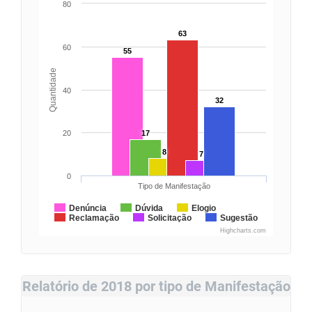
80
63
60
55
Quantidade
40
32
20
17
8
7
0
Tipo de Manifestação
Denúncia
Dúvida
Elogio
Reclamação
Solicitação
Sugestão
Highcharts.com
Relatório de 2018 por tipo de Manifestação